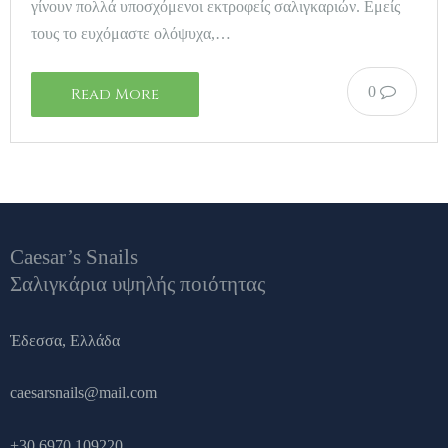
γίνουν πολλά υποσχόμενοι εκτροφείς σαλιγκαριών. Εμείς
τους το ευχόμαστε ολόψυχα,…
0
Read More
Caesar’s Snails
Σαλιγκάρια υψηλής ποιότητας
Έδεσσα, Ελλάδα
caesarsnails@mail.com
+30 6970 109220